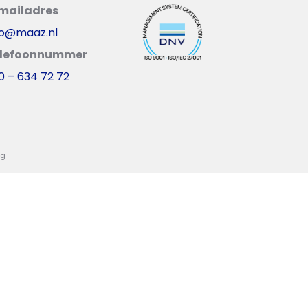
mailadres
fo@maaz.nl
lefoonnummer
0 – 634 72 72
ng