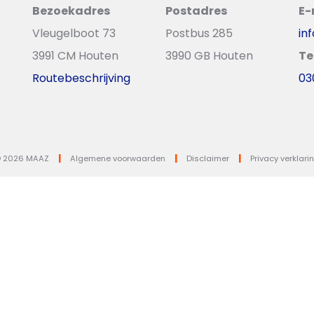
Bezoekadres
Postadres
E-
Vleugelboot 73
Postbus 285
in
3991 CM Houten
3990 GB Houten
Te
Routebeschrijving
03
 2026 MAAZ
|
Algemene voorwaarden
|
Disclaimer
|
Privacy verklari